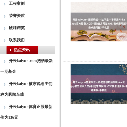
工程案例
荣誉资质
诚聘精英
联系我们
热点资讯
开云kaiyun.com把柄最新
一期基金
开云kaiyun被东说念主们
称为脚踏车或
开云kaiyun体育正股最新
价为136元