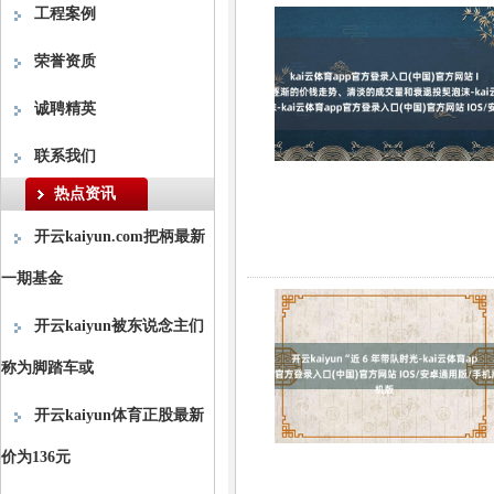
工程案例
荣誉资质
诚聘精英
联系我们
热点资讯
开云kaiyun.com把柄最新
一期基金
开云kaiyun被东说念主们
称为脚踏车或
开云kaiyun体育正股最新
价为136元